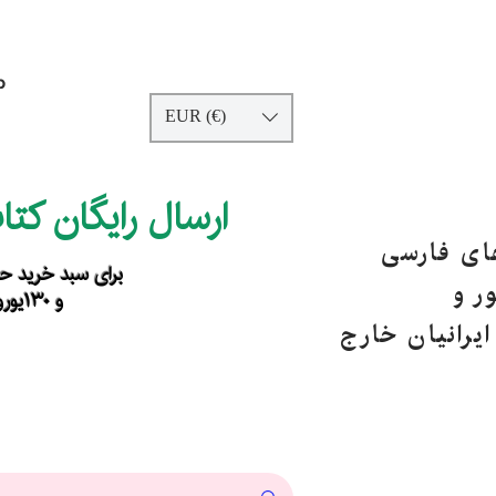
p
EUR (€)
ارسال رایگان کت
های فارسی
برای سبد خرید حداقل ۹۰ یورو ب
ر و
و ۱۳۰یورو خارج از اروپا
یرانیان خارج