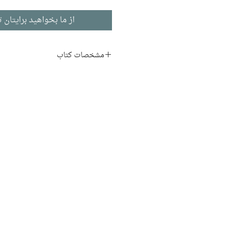
از ما بخواهید برایتان ت
مشخصات کتاب
نویسنده:
رابرت سگال
مترجم:
احمدرضا
تقاء
ناشر:
نشر ماهی
جامعه‌شناسی
ادبیات انگلیسی
تاریخ انتشار: ۱۳۹۰
۲۲۸ صفحه