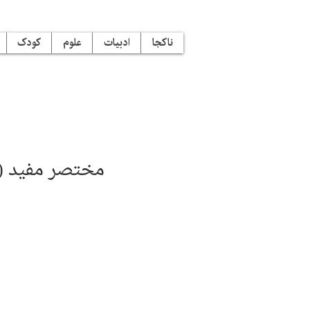
ناکجا
ادبیات
علوم
کودک
مختصر مفید (۱۶): اسطوره