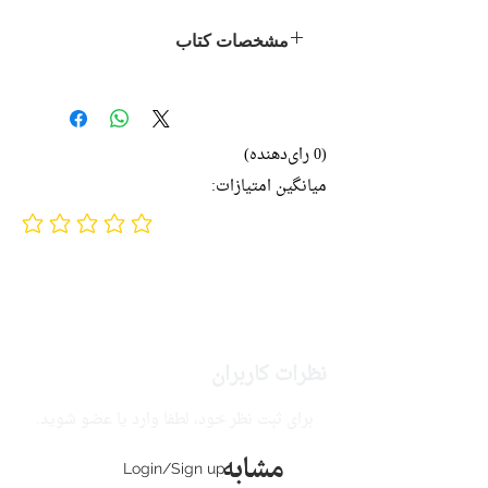
مشخصات کتاب
نویسنده:
حسین عظیمی
ناشر:
نشر نی
اقتصاد
(0 رای‌دهنده)
ادبیات فارسی
میانگین امتیازات:
تاریخ انتشار: ۱۳۸۸
No ratings yet
چاپ پانزدهم
۴۰۸ صفحه
نظرات کاربران
برای ثبت نظر خود، لطفا وارد یا عضو شوید.
مشابه
Login/Sign up