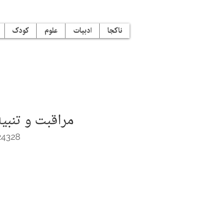
ناکجا
ادبیات
علوم
کودک
مراقبت و تنبیه
24328