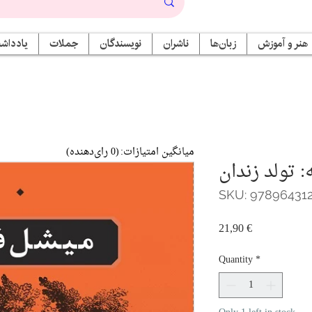
هنر و آموزش
زبان‌ها
ناشران
نویسندگان
جملات
یادداشت
میانگین امتیازات:
(0 رای‌دهنده)
: تولد زندان
SKU: 97896431
Price
21,90 €
Quantity
*