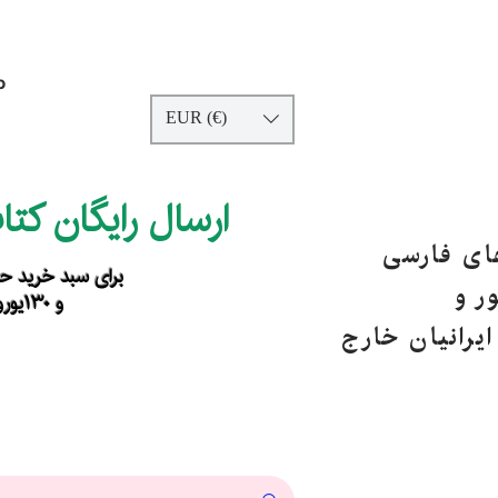
p
EUR (€)
ارسال رایگان کت
های فارسی
برای سبد خرید حداقل ۹۰ یورو ب
ر و
و ۱۳۰یورو خارج از اروپا
یرانیان خارج