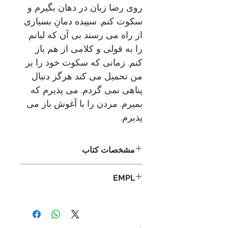
روی رضا زبان در دهان بگیرم و
سکوت کنم. سپیده دمانِ بسیاری
از راه می رسند بی آن که لبانم
را به قولی و کلامی از هم باز
کنم. زمانی که سکوت خود را بر
من تحمیل می کند هرگز دنبال
پناهی نمی گردم. می پذیرم که
بمیرم. مردن را با آغوش باز می
پذیرم.
مشخصات کتاب
نویسنده:
اسد سیف
EMPL
ناشر:
نشر فروغ
LIB1 J-B_5
داستان بلند
ادبیات فارسی
تاریخ انتشار: ۲۰۱۵