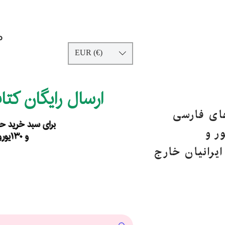
p
EUR (€)
ارسال رایگان کت
های فارسی
برای سبد خرید حداقل ۹۰ یورو ب
ر و
و ۱۳۰یورو خارج از اروپا
یرانیان خارج