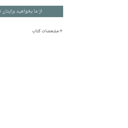
از ما بخواهید برایتان ت
مشخصات کتاب
نام اصلی:
ry of Modern Art
نویسنده:
نوربرت لینتن
مترجم:
علی رامین
ناشر:
نشر نی
تاریخ هنر
ادبیات انگلیسی
تاریخ انتشار: ۱۳۸۵
۵۲۰ صفحه