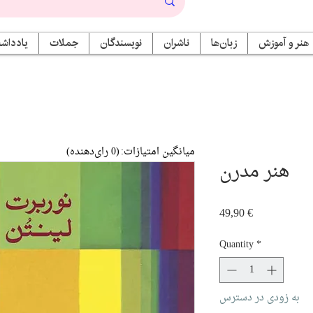
هنر و آموزش
زبان‌ها
ناشران
نویسندگان
جملات
یادداشت
میانگین امتیازات:
(0 رای‌دهنده)
هنر مدرن
Price
49,90 €
Quantity
*
به زودی در دسترس