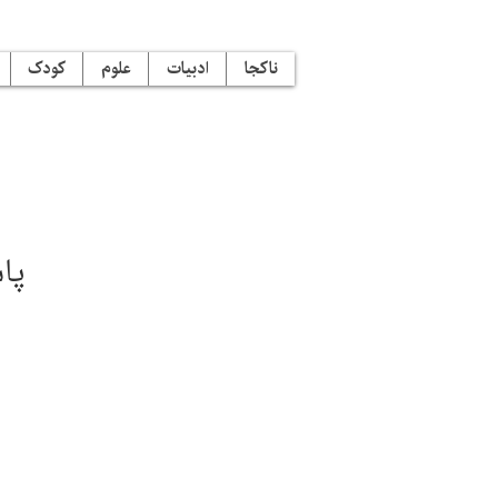
ناکجا
ادبیات
علوم
کودک
پا