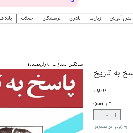
هنر و آموزش
زبان‌ها
ناشران
نویسندگان
جملات
یادداشت
میانگین امتیازات:
(0 رای‌دهنده)
سخ به تاریخ
Price
29,90 €
Quantity
*
به زودی در دسترس