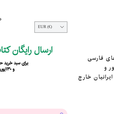
p
EUR (€)
ارسال رایگان کت
های فارسی
برای سبد خرید حداقل ۹۰ یورو ب
ر و
و ۱۳۰یورو خارج از اروپا
یرانیان خارج