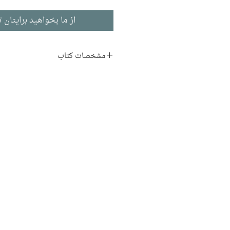
از ما بخواهید برایتان ت
مشخصات کتاب
نویسنده : محمدرضا پهلوی
مترجم: حسین ترابیان
ناشر:
سیمرغ
تاریخ معاصر
ایران تاریخ پهلوی