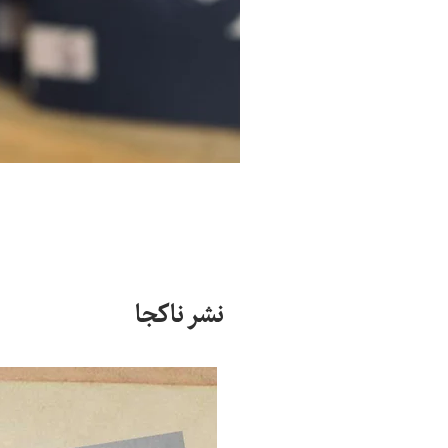
نشر ناکجا