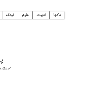
ناکجا
ادبیات
علوم
کودک
پ
33552