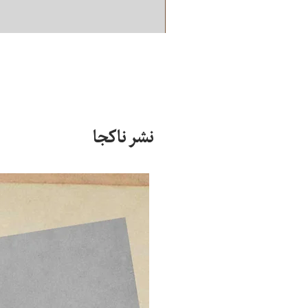
نشر ناکجا