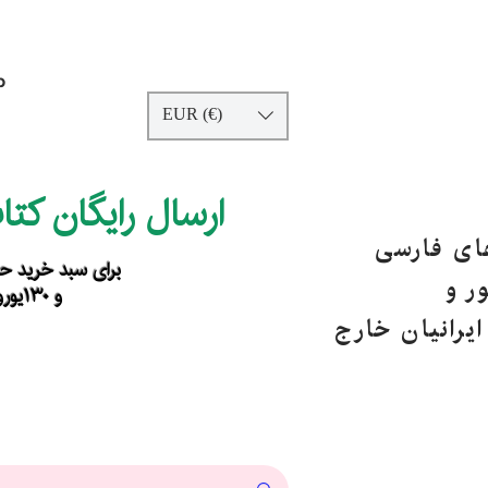
p
EUR (€)
ارسال رایگان کت
های فارسی
برای سبد خرید حداقل ۹۰ یورو ب
ر و
و ۱۳۰یورو خارج از اروپا
یرانیان خارج