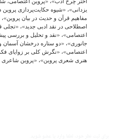
اختر چرخ ادب»، «پروین اعتصامی، شاع
یزدانی»، «شیوه حکایت‌پردازی پروین در
مفاهیم قرآن و حدیث در بیان پروین»، 
اصطلاحی در نقد ادبی جدید»، «تجلی ق
اعتصامی»، «نقد و تحلیل و بررسی پیشین
جانوری»، «دو ستاره درخشان آسمان و 
اعتصامی»، «نگرش کلی بر زوایای فکری
هنری شعری پروین»، «پروین شاعری با 
برای ثبت نظر خود، لطفا وارد یا عضو شوید.