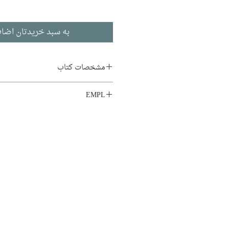
به سبد خریدتان اضاف
مشخصات کتاب
نویسنده:
ژرژ کورتلین
EMPL
مترجم:
امیر لواسانی
LIB1.SA5
ناشر:
نشر قطره
نمایشنامه
چاپ اول: 1391
124 صفحه