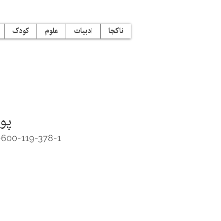
ناکجا
ادبیات
علوم
کودک
پو
600-119-378-1