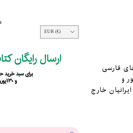
p
EUR (€)
ارسال رایگان کت
های فارسی
برای سبد خرید حداقل ۹۰ یورو ب
ر و
و ۱۳۰یورو خارج از اروپا
یرانیان خارج