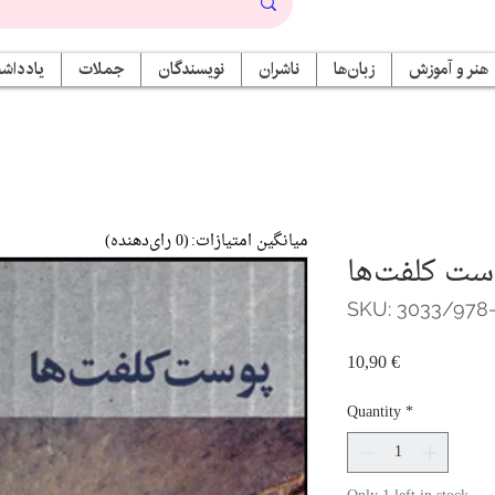
هنر و آموزش
زبان‌ها
ناشران
نویسندگان
جملات
یادداشت
میانگین امتیازات:
(0 رای‌دهنده)
ست کلفت‌ها
SKU: 3033/978-
Price
10,90 €
Quantity
*