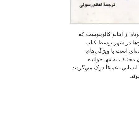
اه از ايتالو كالوينوست كه
چ‌ها در شهر توسط كتاب
ه‌اي است با ويژگي‌هاي
مختلف نه تنها خوانده
انساني، عميقاً درک مي‌گردند
ند.