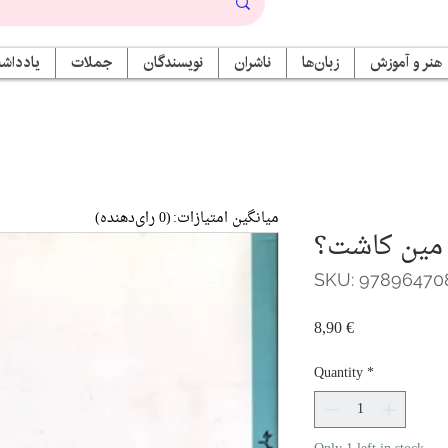
هنر و آموزش
زبان‌ها
ناشران
نویسندگان
جملات
یادداشت
میانگین امتیازات:
(0 رای‌دهنده)
 مین کاشت؟
SKU: 97896470
Price
8,90 €
Quantity
*