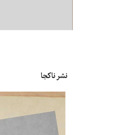
نشر ناکجا