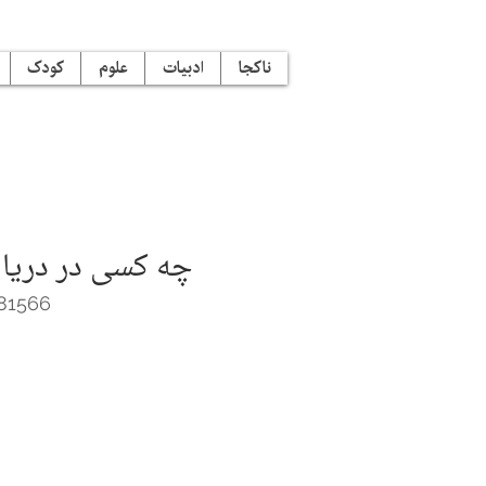
ناکجا
ادبیات
علوم
کودک
چه کسی در دریا
81566