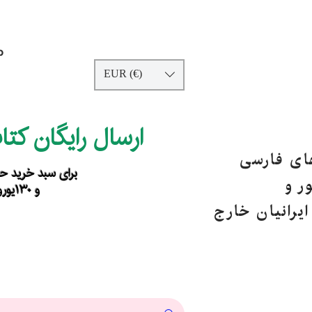
p
EUR (€)
ارسال رایگان کت
های فارسی
برای سبد خرید حداقل ۹۰ یورو ب
ر و
و ۱۳۰یورو خارج از اروپا
یرانیان خارج