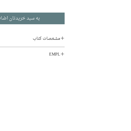
به سبد خریدتان اضاف
مشخصات کتاب
نام اصلی:
o Viene il Corvo
EMPL
نویسنده:
ایتالو کالوینو
LIB1 K.A_ST
مترجم:
اعظم رسولی
ناشر:
نشر کتاب خورشید
داستان کوتاه
ادبیات ایتالیایی
تاریخ انتشار: ۱۳۸۷
۱۲۰ صفحه