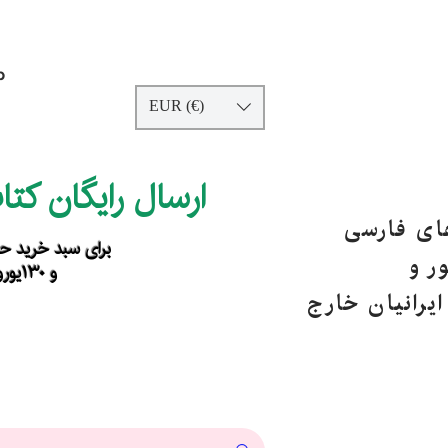
p
EUR (€)
ارسال رایگان کت
های فارسی
برای سبد خرید حداقل ۹۰ یورو ب
ر و
و ۱۳۰یورو خارج از اروپا
یرانیان خارج