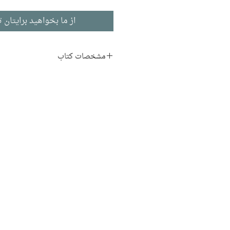
از ما بخواهید برایتان ت
مشخصات کتاب
نویسنده:
هلن شوشا
مترجم:
مرتضی کتبی
ناشر:
نشر نی
جامعه‌شناسی
ادبیات انگلیسی
تاریخ انتشار: ۱۳۹۴
چاپ دوم
۲۶۲ صفحه