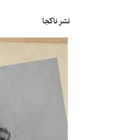
نشر ناکجا