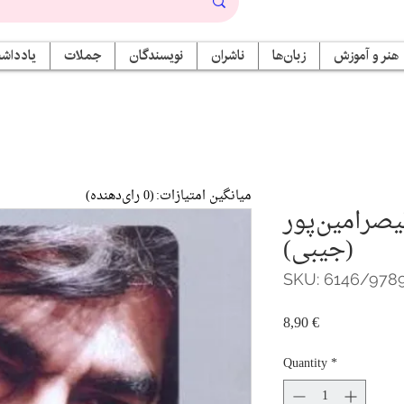
هنر و آموزش
زبان‌ها
ناشران
نویسندگان
جملات
یادداشت
میانگین امتیازات:
(0 رای‌دهنده)
یصرامین‌پور
(جیبی)
SKU: 6146/978
Price
8,90 €
Quantity
*