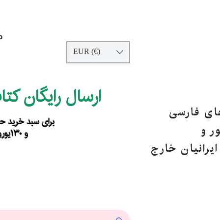
p
EUR (€)
ارسال رایگان کت
های فارسی
برای سبد خرید حداقل ۹۰ یورو ب
ر و
و ۱۳۰یورو خارج از اروپا
یرانیان خارج