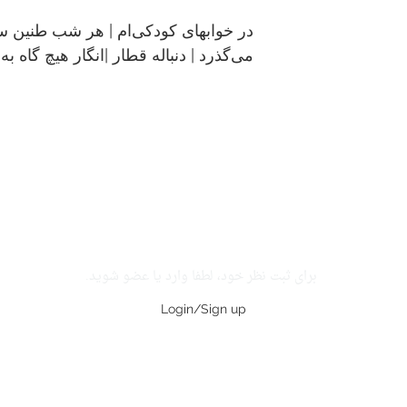
در خوابهای کودکی‌ام | هر شب طنین س
می‌گذرد | دنباله قطار |انگار هیچ گاه به 
برای ثبت نظر خود، لطفا وارد یا عضو شوید.
Login/Sign up