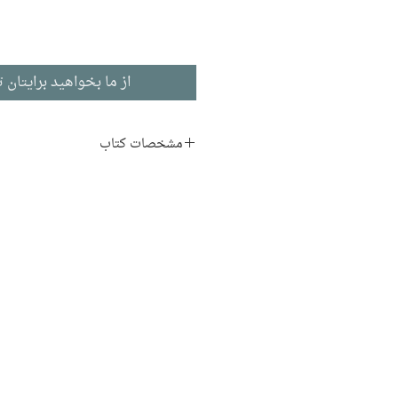
از ما بخواهید برایتان ت
مشخصات کتاب
نویسنده:
قیصر امین‌پور
ناشر:
انتشارات مروارید
شعر
ادبیات فارسی
155 صفحه