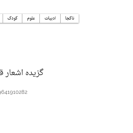
ناکجا
ادبیات
علوم
کودک
گزیده اشعار ق
9641910282