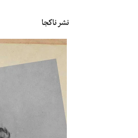
نشر ناکجا