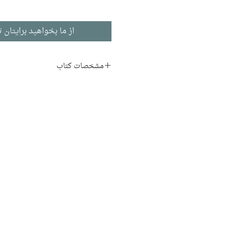
از ما بخواهید برایتان ت
مشخصات کتاب
نویسنده:
افسانه شعبان‌نژاد
ناشر:
نشر کانون پرورش فکری
نوجوانان
شعر | کودک و نوجوان