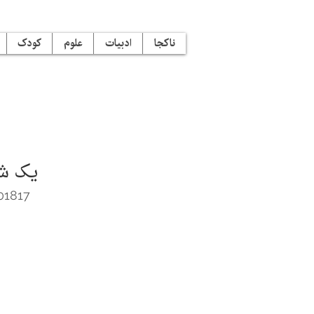
ناکجا
ادبیات
علوم
کودک
یک شع
01817