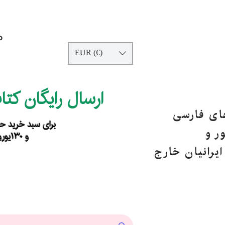
p
EUR (€)
ارسال رایگان کت
های فارسی
برای سبد خرید حداقل ۹۰ یورو ب
ر و
و ۱۳۰یورو خارج از اروپا
یرانیان خارج