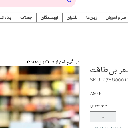
هنر و آموزش
زبان‌ها
ناشران
نویسندگان
جملات
یادداشت
میانگین امتیازات:
(0 رای‌دهنده)
ر بی‌طاقت
SKU: 97860001
Price
7,90 €
Quantity
*