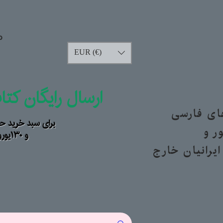
p
EUR (€)
ارسال رایگان کت
های فارسی
برای سبد خرید حداقل ۹۰ یورو ب
ر و
و ۱۳۰یورو خارج از اروپا
یرانیان خارج