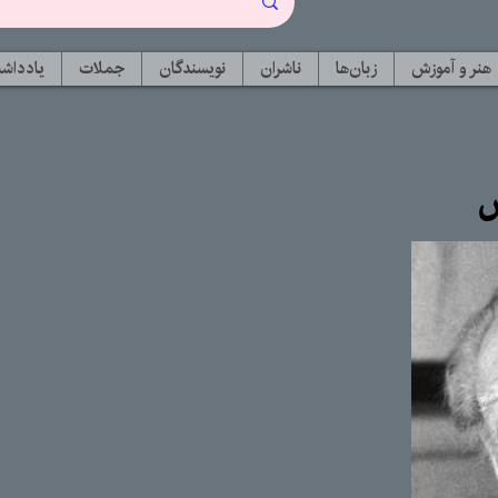
هنر و آموزش
زبان‌ها
ناشران
نویسندگان
جملات
یادداشت
س