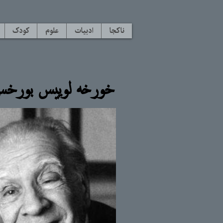
ناکجا
ادبیات
علوم
کودک
خورخه لوییس بورخ