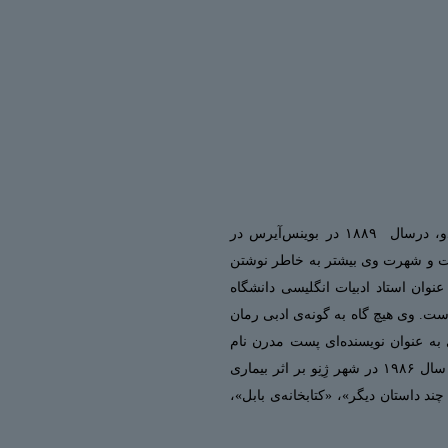
خورخه لوئیس بورخس، نویسنده و شاعر آرژانتینی با نامِ کامل خورخه فرانسیسکو ایسیدور لوئیس بورخس آسِبِدو، درسال ۱۸۸۹ در بوینس‌آیرس در
 است و شهرت وی بیشتر به خاطر نوشتن
عنوان استاد ادبیات انگلیسی دانشگاه
ست. وی هیچ گاه به گونه‌ی ادبی رمان
وی به عنوان نویسنده‌ای پست مدرن نام
می‌برند. بورخس با اینکه بارها نامزد دریافت جایزه‌ی نوبل ادبیات می‌شود هیچ‌گاه این جایزه را کسب نمی‌کند. او در سال ۱۹۸۶ در شهر ژِنِو بر اثر بیماری
ند داستان دیگر»، «کتابخانه‌ی بابل»،