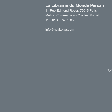
La Librairie du Monde Persan​
11 Rue Edmond Roger, 75015 Paris
Métro : Commerce ou Charles Michel
Tel : 01.45.74.99.86
info@naakojaa.com
وند.