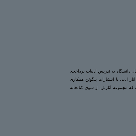
 در همان دانشگاه به تدریس ادبیات پرداخت.
کا بوده‌است. او همچنین تا سال ۱۹۸۹ به عنوان ویراستار آثار ادبی با انتشارات پنگوئن همکاری
یی است که مجموعه آثارش از سوی کتابخانه