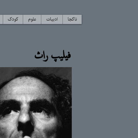
ناکجا
ادبیات
علوم
کودک
فیلیپ راث