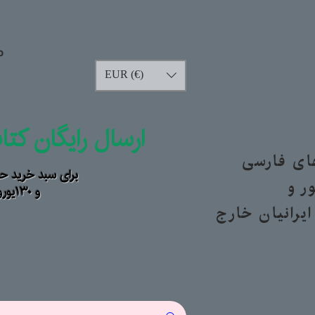
p
EUR (€)
ارسال رایگان کت
های فارسی
برای سبد خرید حداقل ۹۰ یورو ب
ر و
و ۱۳۰یورو خارج از اروپا
یرانیان خارج