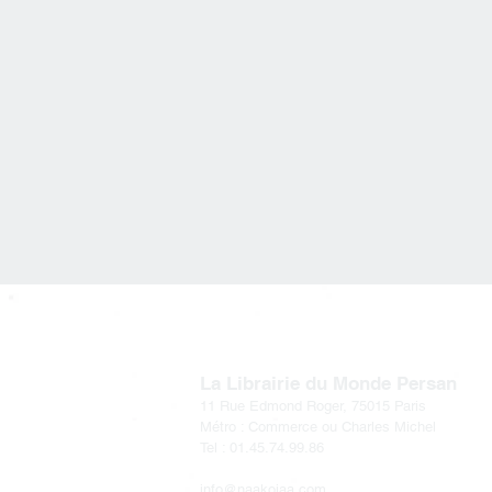
Perse En Poche
La Librairie du Monde Persan​
11 Rue Edmond Roger, 75015 Paris
Métro : Commerce ou Charles Michel
Tel : 01.45.74.99.86
info@naakojaa.com