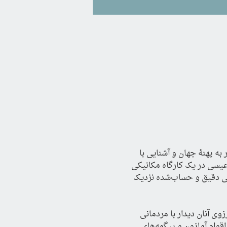
 پسر کوچک‌تر خانوادهٔ امیدوار رویای خود را پرورش می‌دهند: سفر به پهنهٔ جهان و آشنایی با 
ی گوناگون. عبدالله با مطالعهٔ نقشه‌ها بهترین مسیرها را طراحی می‌کند و عیسی در یک کارگاه مکانیکی 
مشغول به کار می‌شود تا بتواند هزینه‌ها و دشواری‌های سفر با موتورسیکلت را تأمین کند. این آمادگی دقیق و حساب‌شده نزدیک 
 از نزدیک بشناسند. آرزوی آنان دیدار با مردمانی 
بود که همواره برایشان جذاب و اسرارآمیز بودند؛ از بومیان استرالیا و اینوئیت‌های شمالگان گرفته تا اقوام آمازون و پیگمه‌های 