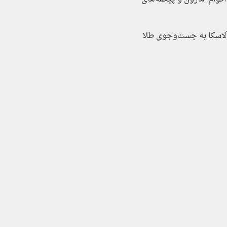
مسیرشان سرشار از خطرها و شگفتی‌ها بود: در تبت تا آستانهٔ مدفون شدن زیر برف پیش رفتند، در آلاسکا به جست‌وجوی طلا 