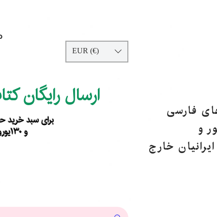
p
EUR (€)
ارسال رایگان کت
های فارسی
برای سبد خرید حداقل ۹۰ یورو ب
ر و
و ۱۳۰یورو خارج از اروپا
یرانیان خارج