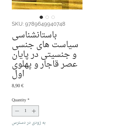
SKU: 9789649940748
باستانشناسی
سیاست های جنسی
و جنسیتی در پایان
عصر قاجار و پهلوی
اول
Price
8,90 €
Quantity
*
به زودی در دسترس