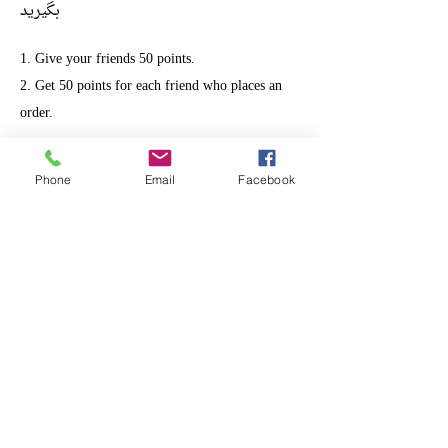
بگیرید
Give your friends 50 points.
Get 50 points for each friend who places an
order.
Phone
Email
Facebook
Log in to refer
Perse En Poche
La Librairie du Monde Persan​
11 Rue Edmond Roger, 75015 Paris
Métro : Commerce ou Charles Michel
Tel :
01.45.74.99.86
info@naakojaa.com