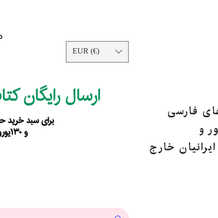
p
EUR (€)
ارسال رایگان کت
های فارسی
برای سبد خرید حداقل ۹۰ یورو ب
ر و
و ۱۳۰یورو خارج از اروپا
یرانیان خارج