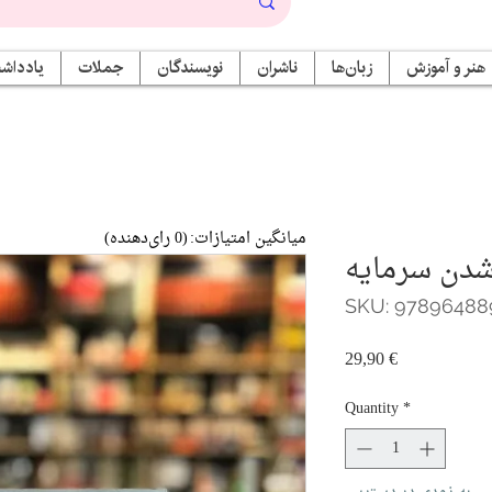
هنر و آموزش
زبان‌ها
ناشران
نویسندگان
جملات
یادداشت
میانگین امتیازات:
(0 رای‌دهنده)
دن سرمايه
SKU: 97896488
Price
29,90 €
Quantity
*