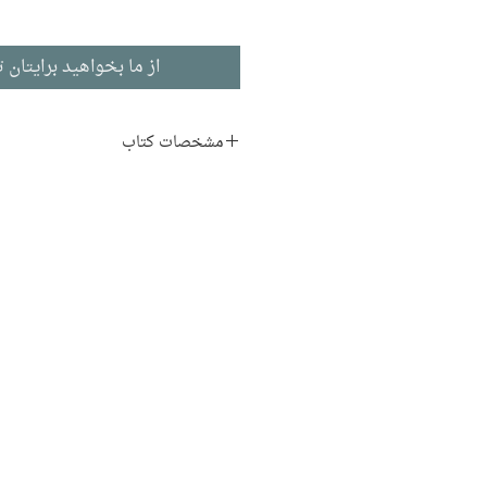
از ما بخواهید برایتان ت
مشخصات کتاب
نویسنده : دیوید هاروی
مترجم : عارف اقوامی مقدم
انتشارات : دات
موضوع : کسب و کار و تجارت
موفقیت مالی و اجتماعی
سال انتشار :1392