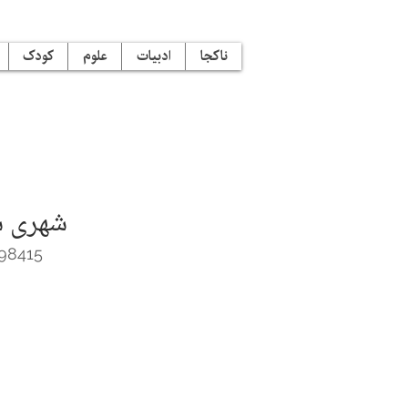
ناکجا
ادبیات
علوم
کودک
شهرى ش
98415