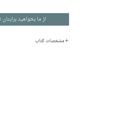
از ما بخواهید برایتان ت
مشخصات کتاب
نویسنده:
ارسولا کروبر لگوین
مترجم:
بشیر عبرالهی
ناشر:
نشر نیماژ
زبان اصلی:
ادبیات انگلیسی
نوع جلد:
شومیز
قطع:
جیبی
تاریخ انتشار:
1401
112 صفحه
نوبت چاپ:
3
Very far away from
عنوان اصلی: