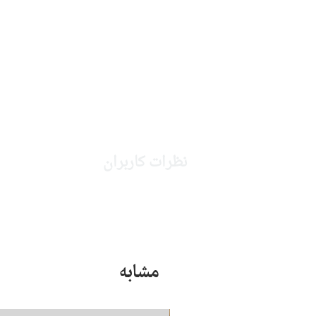
anywhere else
نظرات کاربران
مشابه