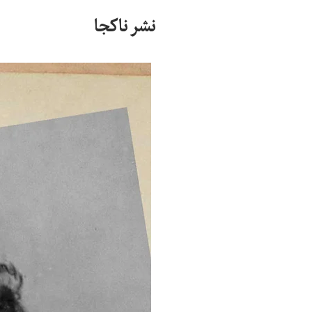
نشر ناکجا