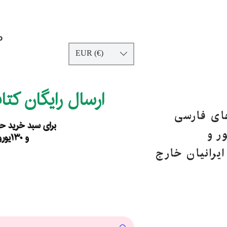
p
EUR (€)
ارسال رایگان کت
های فارسی
برای سبد خرید حداقل ۹۰ یورو ب
ر و
و ۱۳۰یورو خارج از اروپا
یرانیان خارج