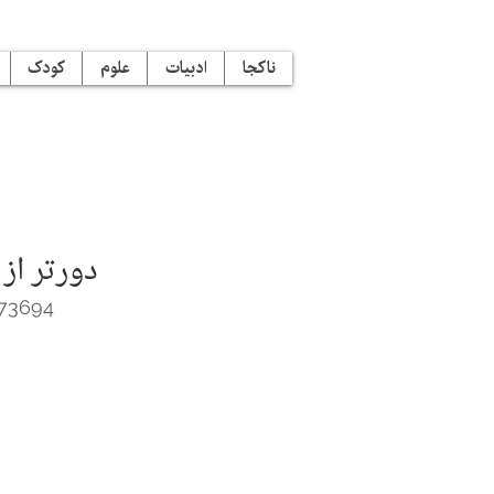
ناکجا
ادبیات
علوم
کودک
دورتر از
73694