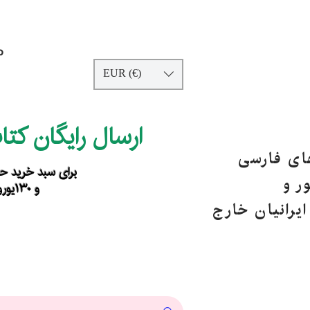
p
EUR (€)
ارسال رایگان کت
های فارسی
برای سبد خرید حداقل ۹۰ یورو ب
ر و
و ۱۳۰یورو خارج از اروپا
یرانیان خارج