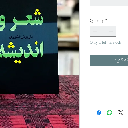
Quantity
*
Only 1 left in stock
ه کنید
ر
،
ادبیات