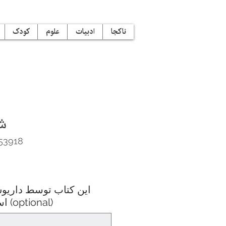
ناکجا
ادبیات
علوم
کودک
شع
53918
این کتاب توسط داریو
اسمی امضا شود؟ (optional)