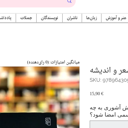
هنر و آموزش
زبان‌ها
ناشران
نویسندگان
جملات
یادداشت
میانگین امتیازات:
(0 رای‌دهنده)
ر و اندیشه
SKU: 97896430
Price
15,90 €
ش آشوری به چه