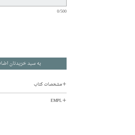
0/500
به سبد خریدتان اضاف
مشخصات کتاب
نویسنده : داریوش آشوری
EMPL
موضوع :
نقد ادبی
،
تاریخ
،
شع
LIB1 M.D_6
فارسی
ناشر :
مرکز
تاریخ نشر : 1397