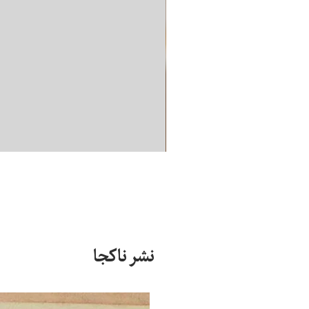
نشر ناکجا