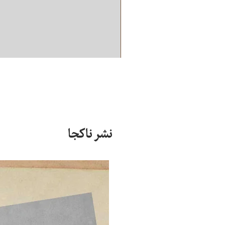
نشر ناکجا