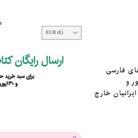
p
EUR (€)
ارسال رایگان کت
های فارسی
برای سبد خرید حداقل ۹۰ یورو ب
ر و
و ۱۳۰یورو خارج از اروپا
یرانیان خارج