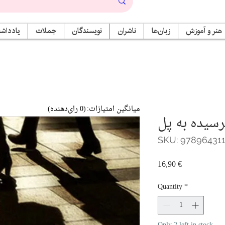
هنر و آموزش
زبان‌ها
ناشران
نویسندگان
جملات
یادداشت
میانگین امتیازات:
(0 رای‌دهنده)
رسیده به پل
SKU: 97896431
Price
16,90 €
Quantity
*