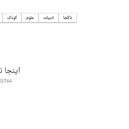
ناکجا
ادبیات
علوم
کودک
اینجا ن
19744