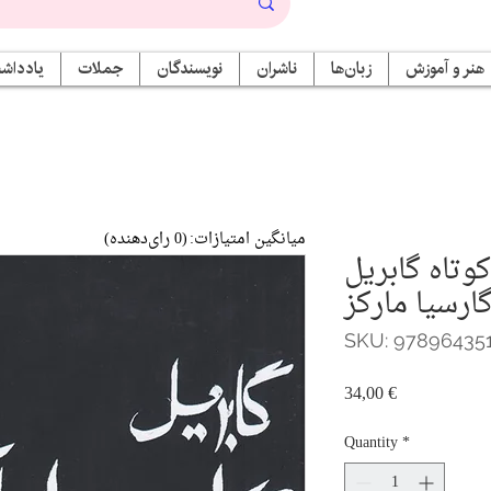
هنر و آموزش
زبان‌ها
ناشران
نویسندگان
جملات
یادداشت
میانگین امتیازات:
(0 رای‌دهنده)
وتاه گابریل
ارسیا مارکز
SKU: 97896435
Price
34,00 €
Quantity
*