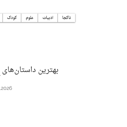
ناکجا
ادبیات
علوم
کودک
بهترین داستان‌های ک
گ
12026