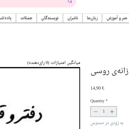
هنر و آموزش
زبان‌ها
ناشران
نویسندگان
جملات
یادداشت
میانگین امتیازات:
(0 رای‌دهنده)
زانه‌ی روسی
Price
14,90 €
Quantity
*
به زودی در دسترس