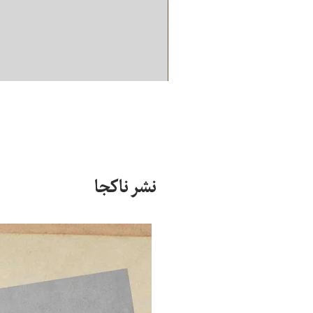
نشر ناکجا