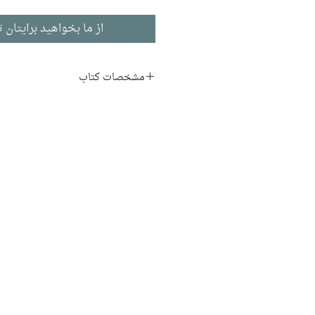
از ما بخواهید برایتان ت
مشخصات کتاب
نویسنده:
جان استاین‌بک
مترجم:
همایون نوراحمر
ناشر:
نشر قطره
زندگی‌نامه و خاطرات
ادبیات انگلیسی
تاریخ انتشار: ۱۳۸۹
۱۹۲ صفحه