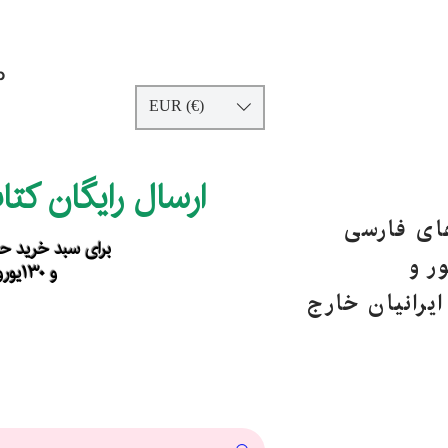
p
EUR (€)
ارسال رایگان کت
های فارسی
برای سبد خرید حداقل ۹۰ یورو ب
ر و
و ۱۳۰یورو خارج از اروپا
یرانیان خارج