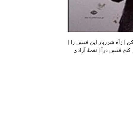
کن | زآه شرربار این قفس را |
کنج قفس درآ | نغمهٔ آزادی