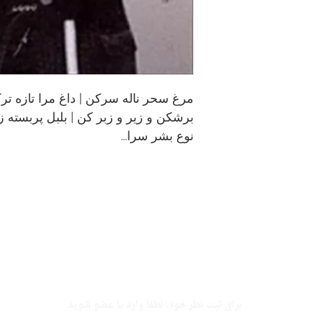
مرغ سحر ناله سرکن | داغ مرا تازه‌ تر
برشکن و زیر و زبر کن | بلبل پربسته ز 
نوع بشر سرا...
برای ثبت نظر خود، لطفا وارد یا عضو شوید.