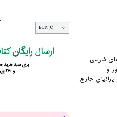
p
EUR (€)
ارسال رایگان کت
های فارسی
برای سبد خرید حداقل ۹۰ یورو ب
ر و
و ۱۳۰یورو خارج از اروپا
یرانیان خارج