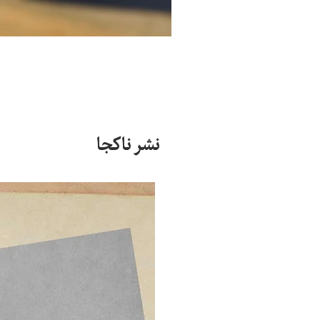
نشر ناکجا