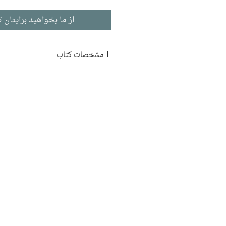
از ما بخواهید برایتان ت
مشخصات کتاب
نویسنده:
محمدتقی بهار
ناشر:
نشر نگاه
شعر
ادبیات فارسی
تاریخ انتشار:‌ ۱۳۸۷
۱۲۰۰ صفحه