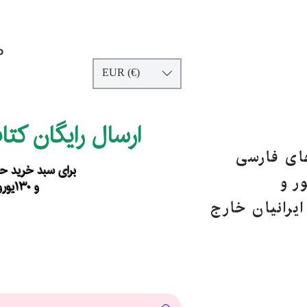
p
EUR (€)
ارسال رایگان کت
های فارسی
برای سبد خرید حداقل ۹۰ یورو ب
ر و
و ۱۳۰یورو خارج از اروپا
یرانیان خارج