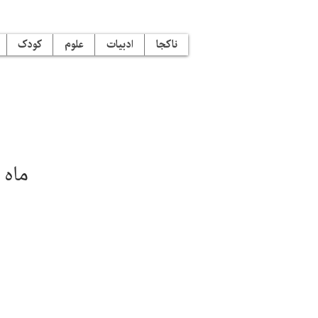
ناکجا
ادبیات
علوم
کودک
ماه