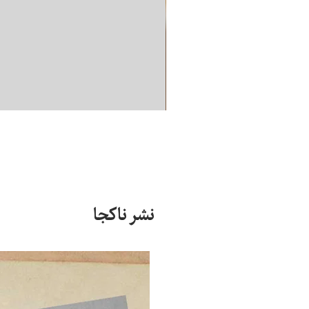
نشر ناکجا