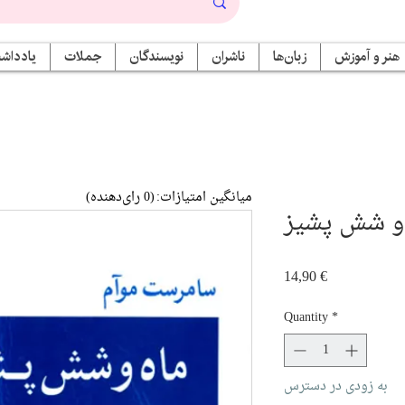
هنر و آموزش
زبان‌ها
ناشران
نویسندگان
جملات
یادداشت
میانگین امتیازات:
(0 رای‌دهنده)
 و شش پشیز
Price
14,90 €
Quantity
*
به زودی در دسترس