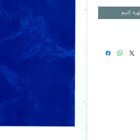
هیه کنیم
The Moo
آم