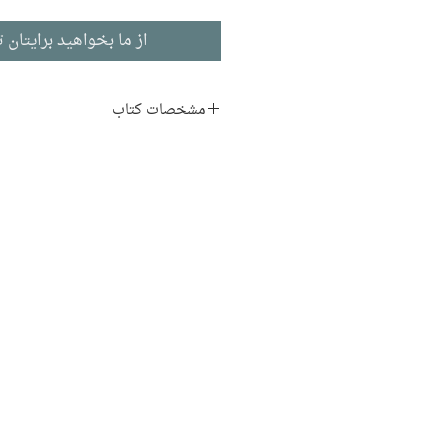
از ما بخواهید برایتان ت
مشخصات کتاب
نام اصلی:
n and Sixpence
نویسنده:
ویلیام‌ سامرست‌ مو
مترجم:
پرویز داریوش
ناشر:
نشر اساطیر
داستان بلند
ادبیات انگلیسی
تاریخ انتشار: ۱۳۷۰
۳۶۰ صفحه