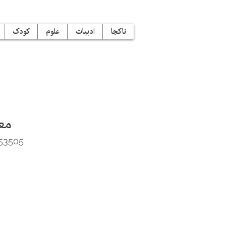
ناکجا
ادبیات
علوم
کودک
مع
53505