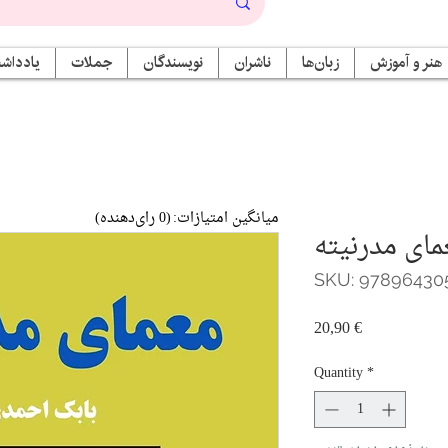
هنر و آموزش
زبان‌ها
ناشران
نویسندگان
جملات
یادداشت
میانگین امتیازات:
(0 رای‌دهنده)
مای مدرنیته
SKU: 97896430
Price
20,90 €
Quantity
*