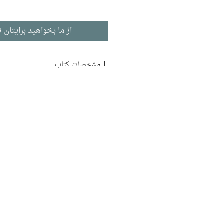
از ما بخواهید برایتان ت
مشخصات کتاب
نویسنده:
بابک احمدی
ناشر:
نشر مرکز
فلسفه
ادبیات فارسی
تاریخ انتشار: ۱۳۹۰
۳۷۰ صفحه