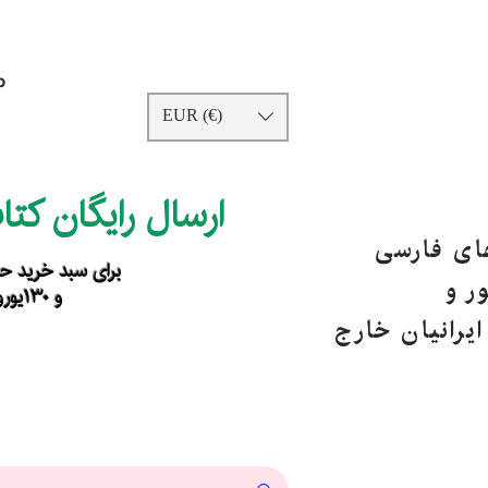
p
EUR (€)
ارسال رایگان کت
های فارسی
برای سبد خرید حداقل ۹۰ یورو ب
ر و
و ۱۳۰یورو خارج از اروپا
یرانیان خارج