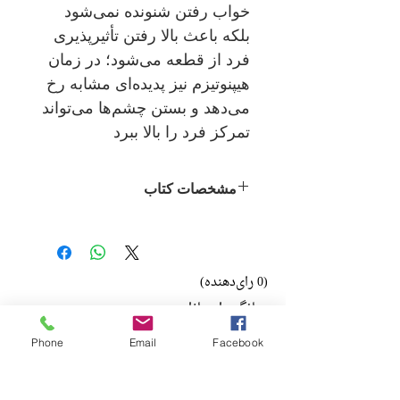
خواب رفتن شنونده نمی‌شود
بلکه باعث بالا رفتن تأثیرپذیری
فرد از قطعه می‌شود؛ در زمان
هیپنوتیزم نیز پدیده‌ای مشابه رخ
می‌دهد و بستن چشم‌ها می‌تواند
تمرکز فرد را بالا ببرد
مشخصات کتاب
نویسنده:
علی فیروزآبادی
ناشر:
نشر قطره
(0 رای‌دهنده)
روانشناسی
میانگین امتیازات:
Phone
Email
Facebook
No ratings yet
ادبیات فارسی
چاپ اول: 1388