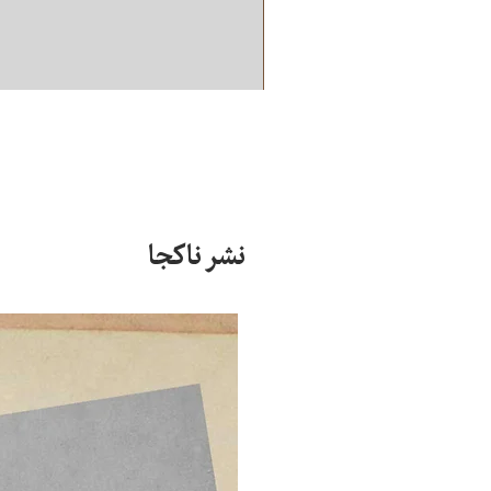
نشر ناکجا