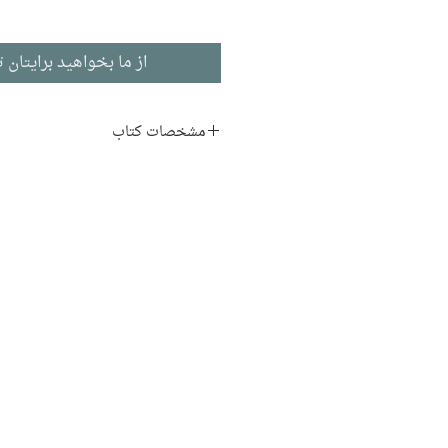
از ما بخواهید برایتان ت
مشخصات کتاب
نمایشنامه:
اوژن یونسکو
نویسنده:
جلال آل‌احمد
ناشر:
نشر ژکان
نمایشنامه
ادبیات فرانسوی
تاریخ انتشار: ۱۳۹۱
۱۸۴ صفحه