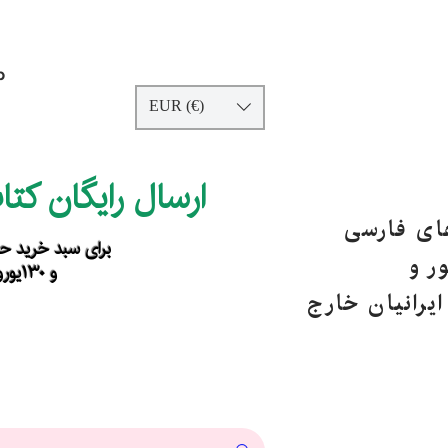
p
EUR (€)
ارسال رایگان کت
های فارسی
برای سبد خرید حداقل ۹۰ یورو ب
ر و
و ۱۳۰یورو خارج از اروپا
یرانیان خارج