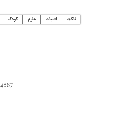
ناکجا
ادبیات
علوم
کودک
44887