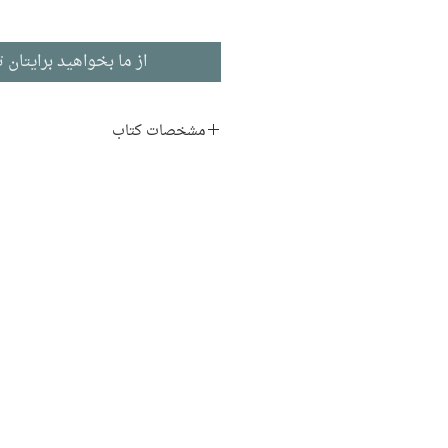
از ما بخواهید برایتان ت
مشخصات کتاب
نویسنده:
کال نیوپورت
مترجم:
محمدجواد شیری بازن
ناشر:
شمشاد
زبان اصلی:
ادبیات انگلیسی
نوع جلد:
شومیز
قطع:
رقعی
تاریخ انتشار:
1403
190 صفحه
تیراژ:
1000
نوبت چاپ:
9