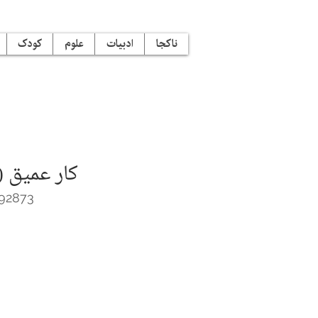
ناکجا
ادبیات
علوم
کودک
کار عمیق (
92873