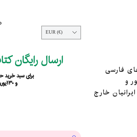
p
EUR (€)
ارسال رایگان کت
های فارسی
برای سبد خرید حداقل ۹۰ یورو ب
ر و
و ۱۳۰یورو خارج از اروپا
یرانیان خارج